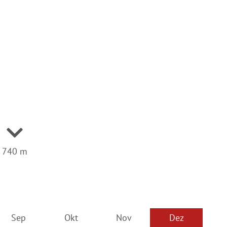
740 m
Sep
Okt
Nov
Dez