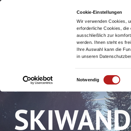
Cookie-Einstellungen
Meine Urlaubsreg
Wir verwenden Cookies, um
erforderliche Cookies, die
ausschließlich zur komfor
werden. Ihnen steht es fr
Ihre Auswahl kann die Funk
in unseren Datenschutzb
E
Notwendig
i
n
w
SKIWAND
i
l
l
i