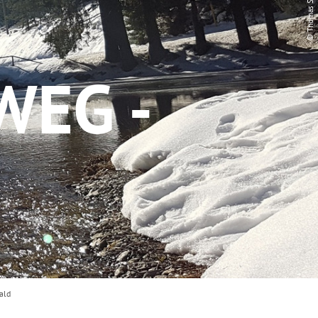
EG -
ald