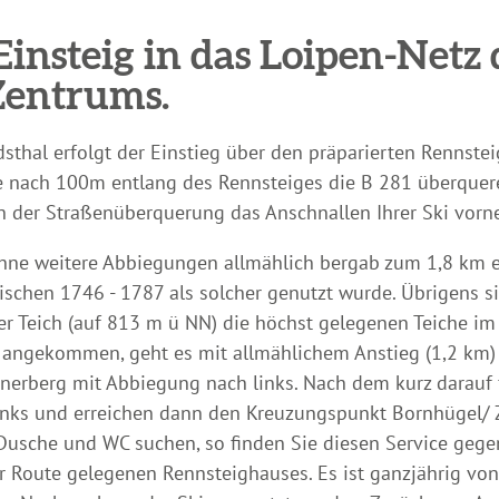
Einsteig in das Loipen-Netz
Zentrums.
thal erfolgt der Einstieg über den präparierten Rennsteig
ie nach 100m entlang des Rennsteiges die B 281 überque
ch der Straßenüberquerung das Anschnallen Ihrer Ski vor
ne weitere Abbiegungen allmählich bergab zum 1,8 km en
ischen 1746 - 1787 als solcher genutzt wurde. Übrigens s
er Teich (auf 813 m ü NN) die höchst gelegenen Teiche i
 angekommen, geht es mit allmählichem Anstieg (1,2 km)
nerberg mit Abbiegung nach links. Nach dem kurz darauf
 links und erreichen dann den Kreuzungspunkt Bornhügel/ Z
usche und WC suchen, so finden Sie diesen Service gegen
Route gelegenen Rennsteighauses. Es ist ganzjährig von 