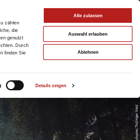
 & Service
Buchen
Alle zulassen
zu zählen
lche, die
Auswahl erlauben
ken genutzt
öchten. Durch
Ablehnen
n finden Sie
g
Details zeigen
© Thomas Schuster, Thüringer Wald