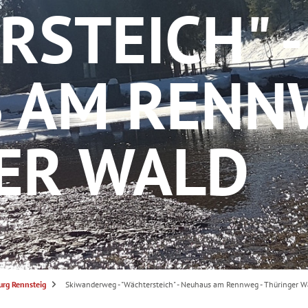
STEICH" -
 AM RENNW
ER WALD
urg Rennsteig
Skiwanderweg - "Wächtersteich" - Neuhaus am Rennweg - Thüringer W