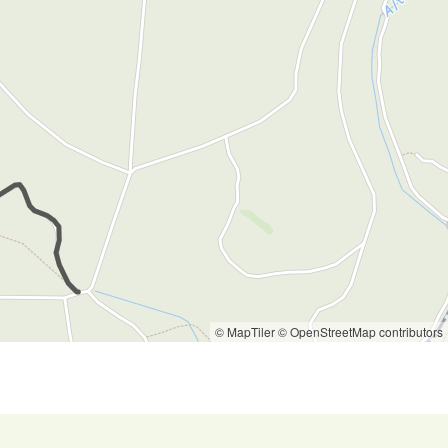
© MapTiler
© OpenStreetMap contributors