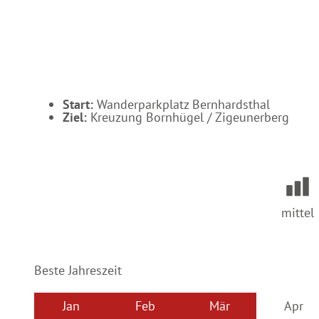
s
i
n
d
h
i
e
r
:
Start:
Wanderparkplatz Bernhardsthal
Ziel:
Kreuzung Bornhügel / Zigeunerberg
mittel
Beste Jahreszeit
Jan
Feb
Mär
Apr