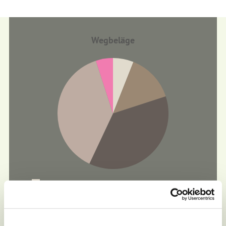
Wegbeläge
Straße (6%)
Asphalt (14%)
Schotter (37%)
Wanderweg (38%)