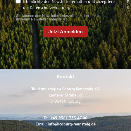
Ich möchte den Newsletter erhalten und akzeptiere
die Datenschutzerklärung.
Sie können den Newsletter jederzeit über den Link in
unserem Newsletter abbestellen.
Jetzt Anmelden
Kontakt
Tourismusregion Coburg.Rennsteig e.V.
Lauterer Straße 60
D-96450 Coburg
Tel:
+49 9561 733 47 00
Email:
info@coburg-rennsteig.de