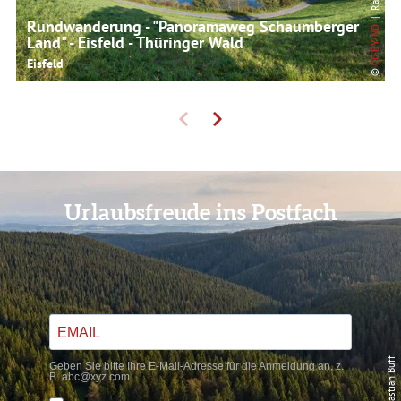
Rundwanderung - "Panoramaweg Schaumberger
CC-BY-ND
Land" - Eisfeld - Thüringer Wald
Eisfeld
©
Urlaubsfreude ins Postfach
© Sebastian Buff
Geben Sie bitte Ihre E-Mail-Adresse für die Anmeldung an, z.
B. abc@xyz.com.