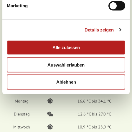
g
Aktuell vor Ort
Marketing
u
n
g
Details zeigen
s
a
24,3 °C
u
Alle zulassen
s
Wochenübersicht
w
Auswahl erlauben
a
h
Samstag
10,8 °C bis 30,5 °C
l
Ablehnen
Sonntag
14,0 °C bis 35,0 °C
Montag
16,6 °C bis 34,1 °C
Dienstag
12,6 °C bis 27,0 °C
Mittwoch
10,9 °C bis 28,9 °C