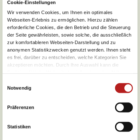
Cookie-Einstellungen
Pfad (5%)
Wir verwenden Cookies, um Ihnen ein optimales
Webseiten-Erlebnis zu ermöglichen. Hierzu zählen
erforderliche Cookies, die den Betrieb und die Steuerung
der Seite gewährleisten, sowie solche, die ausschließlich
zur komfortableren Webseiten-Darstellung und zu
anonymen Statistikzwecken genutzt werden. Ihnen steht
es frei, darüber zu entscheiden, welche Kategorien Sie
akzeptieren möchten. Durch Ihre Auswahl kann die
Funktionalität der Webseite beeinflusst werden. Nähere
Informationen finden Sie in unseren
E
Datenschutzbestimmungen.
Notwendig
i
n
w
Präferenzen
i
Wetter
l
l
Statistiken
i