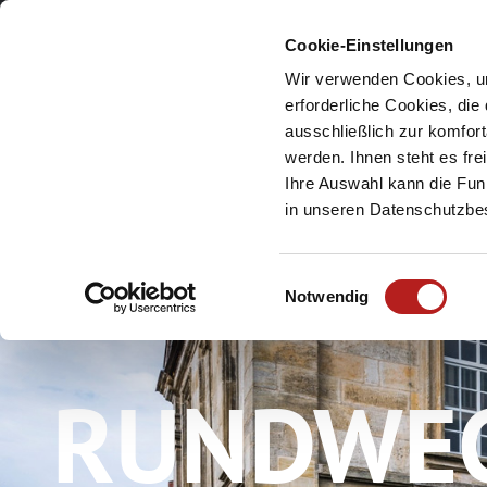
Cookie-Einstellungen
Meine Urlaubsreg
Wir verwenden Cookies, um
erforderliche Cookies, die
ausschließlich zur komfor
werden. Ihnen steht es fr
Ihre Auswahl kann die Funk
in unseren Datenschutzb
E
Notwendig
i
n
w
RUNDWEG
i
l
l
i