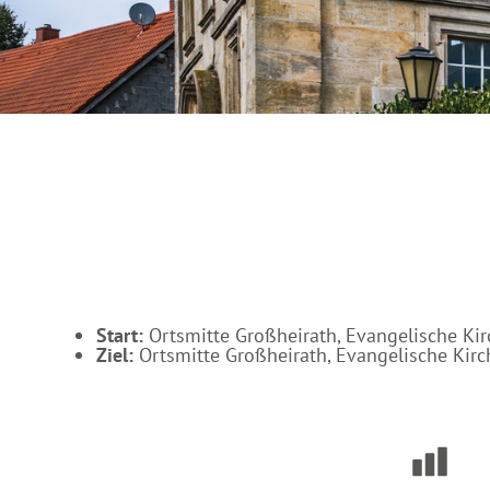
g
u
n
g
s
a
u
s
w
a
h
l
Start:
Ortsmitte Großheirath, Evangelische Kir
Ziel:
Ortsmitte Großheirath, Evangelische Kirc