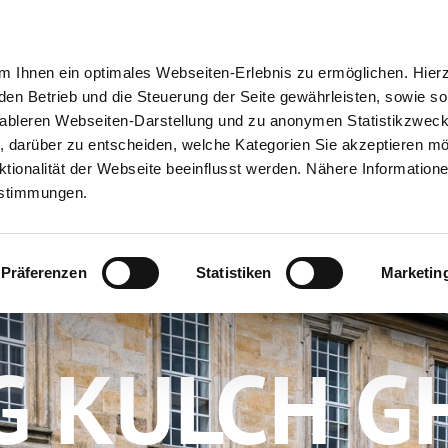
ion
Meine Erlebnisse
Meine Reiseplanung
Info
 Ihnen ein optimales Webseiten-Erlebnis zu ermöglichen. Hier
 den Betrieb und die Steuerung der Seite gewährleisten, sowie so
tableren Webseiten-Darstellung und zu anonymen Statistikzwec
ei, darüber zu entscheiden, welche Kategorien Sie akzeptieren m
tionalität der Webseite beeinflusst werden. Nähere Informatione
estimmungen.
Präferenzen
Statistiken
Marketin
 KULCH G