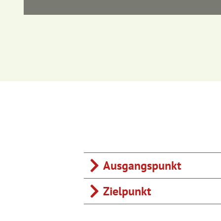
Straße (3%)
Asphalt (
Schotter (66%)
Wanderwe