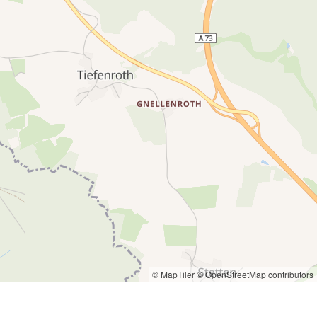
© MapTiler
© OpenStreetMap contributors