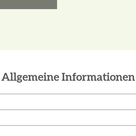
Aktuell vor Ort
21,6 °C
23%)
g (7%)