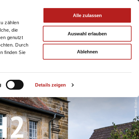
 & Service
Buchen
Alle zulassen
zu zählen
lche, die
Auswahl erlauben
ken genutzt
öchten. Durch
Ablehnen
© Rainer Brabec, Urlaubsregion Coburg.Rennsteig
n finden Sie
g
Details zeigen
H2