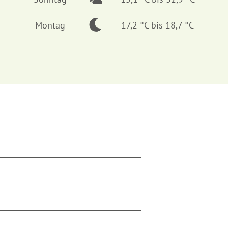
Wochenübersicht
Donnerstag
16,1 °C bis 31,0 °C
Freitag
11,8 °C bis 25,2 °C
Samstag
11,4 °C bis 28,6 °C
Sonntag
15,1 °C bis 32,9 °C
Montag
17,2 °C bis 18,7 °C