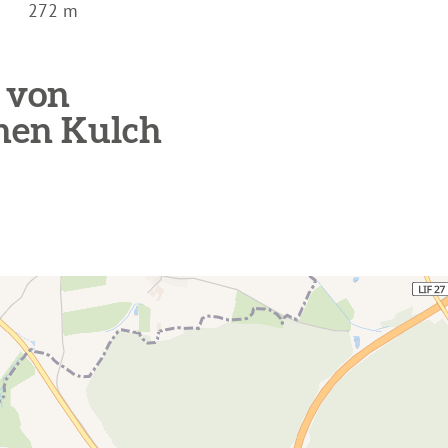
272 m
 von
ohen Kulch