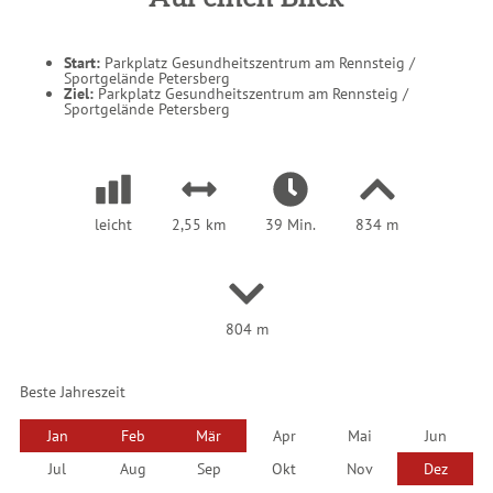
d
h
i
e
r
Start:
Parkplatz Gesundheitszentrum am Rennsteig /
:
Sportgelände Petersberg
Ziel:
Parkplatz Gesundheitszentrum am Rennsteig /
Sportgelände Petersberg
leicht
2,55 km
39 Min.
834 m
804 m
Beste Jahreszeit
Jan
Feb
Mär
Apr
Mai
Jun
Jul
Aug
Sep
Okt
Nov
Dez