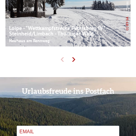
CC-BY-SA
Loipe - "Wettkampfstrecke Petersberg IV" -
Steinheid/Limbach - Thüringer Wald
©
Neuhaus am Rennweg
Urlaubsfreude ins Postfach