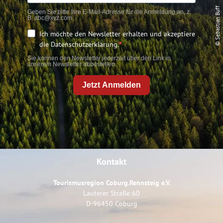
© Sebastian Buff
Geben Sie bitte Ihre E-Mail-Adresse für die Anmeldung an, z.
B. abc@xyz.com.
Ich möchte den Newsletter erhalten und akzeptiere
die Datenschutzerklärung.
Sie können den Newsletter jederzeit über den Link in
unserem Newsletter abbestellen.
Jetzt Anmelden
Kontakt
Tourismusregion Coburg.Rennsteig e.V.
Lauterer Straße 60
D-96450 Coburg