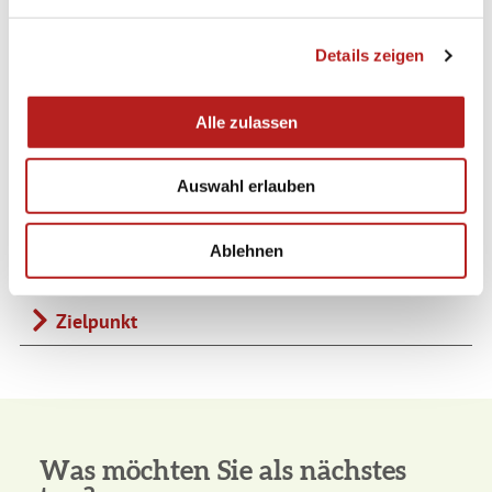
n
Wegbeschreibung
g
Details zeigen
s
Ausrüstung
a
u
Anfahrt
Alle zulassen
s
w
Parken
Auswahl erlauben
a
h
Öffentliche Verkehrsmittel
l
Ablehnen
Ausgangspunkt
Zielpunkt
Was möchten Sie als nächstes