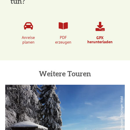
tun?
Anreise
PDF
GPX
herunterladen
planen
erzeugen
Weitere Touren
5,08 km
1,
| Thomas Schuster, Thüringer Wald