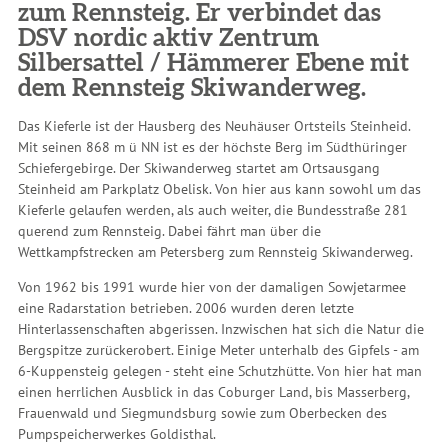
zum Rennsteig. Er verbindet das
DSV nordic aktiv Zentrum
Silbersattel / Hämmerer Ebene mit
dem Rennsteig Skiwanderweg.
Das Kieferle ist der Hausberg des Neuhäuser Ortsteils Steinheid.
Mit seinen 868 m ü NN ist es der höchste Berg im Südthüringer
Schiefergebirge. Der Skiwanderweg startet am Ortsausgang
Steinheid am Parkplatz Obelisk. Von hier aus kann sowohl um das
Kieferle gelaufen werden, als auch weiter, die Bundesstraße 281
querend zum Rennsteig. Dabei fährt man über die
Wettkampfstrecken am Petersberg zum Rennsteig Skiwanderweg.
Von 1962 bis 1991 wurde hier von der damaligen Sowjetarmee
eine Radarstation betrieben. 2006 wurden deren letzte
Hinterlassenschaften abgerissen. Inzwischen hat sich die Natur die
Bergspitze zurückerobert. Einige Meter unterhalb des Gipfels - am
6-Kuppensteig gelegen - steht eine Schutzhütte. Von hier hat man
einen herrlichen Ausblick in das Coburger Land, bis Masserberg,
Frauenwald und Siegmundsburg sowie zum Oberbecken des
Pumpspeicherwerkes Goldisthal.