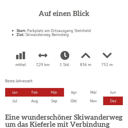
s
i
n
d
Auf einen Blick
h
i
e
r
:
Start:
Parkplatz am Ortsausgang Steinheid
Ziel:
Skiwanderweg Rennsteig
mittel
7,29 km
1 Std.
836 m
752 m
Beste Jahreszeit
Jan
Feb
Mär
Apr
Mai
Jun
Jul
Aug
Sep
Okt
Nov
Dez
Eine wunderschöner Skiwanderweg
um das Kieferle mit Verbindung