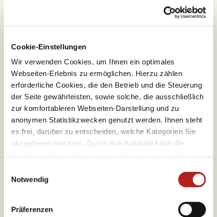
Unbekannt (27%)
Wanderweg (69%)
Schotter (4%)
Cookie-Einstellungen
Wir verwenden Cookies, um Ihnen ein optimales
Webseiten-Erlebnis zu ermöglichen. Hierzu zählen
erforderliche Cookies, die den Betrieb und die Steuerung
der Seite gewährleisten, sowie solche, die ausschließlich
zur komfortableren Webseiten-Darstellung und zu
anonymen Statistikzwecken genutzt werden. Ihnen steht
es frei, darüber zu entscheiden, welche Kategorien Sie
akzeptieren möchten. Durch Ihre Auswahl kann die
Funktionalität der Webseite beeinflusst werden. Nähere
Informationen finden Sie in unseren
E
Datenschutzbestimmungen.
Notwendig
i
n
w
Präferenzen
i