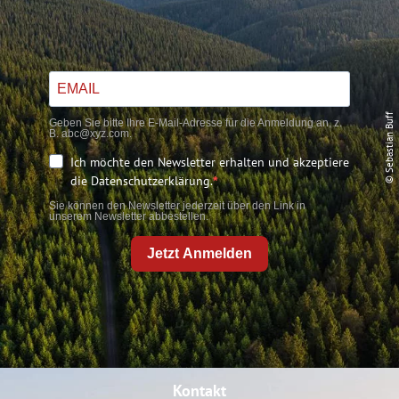
© Sebastian Buff
Geben Sie bitte Ihre E-Mail-Adresse für die Anmeldung an, z.
B. abc@xyz.com.
Ich möchte den Newsletter erhalten und akzeptiere
die Datenschutzerklärung.
Sie können den Newsletter jederzeit über den Link in
unserem Newsletter abbestellen.
Jetzt Anmelden
Kontakt