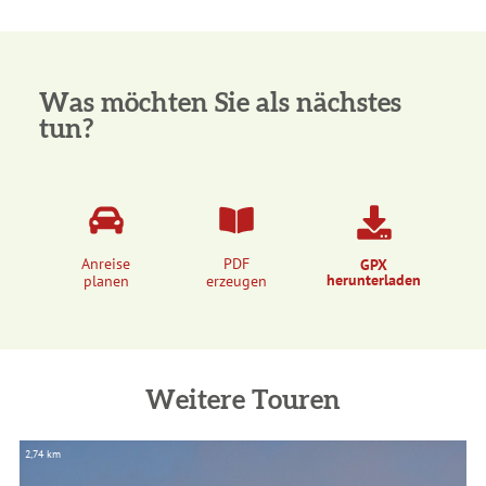
Was möchten Sie als nächstes
tun?
Anreise
PDF
GPX
herunterladen
planen
erzeugen
Weitere Touren
2,74 km
2,