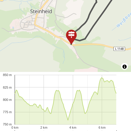
850 m
825 m
800 m
775 m
750 m
0 km
2 km
4 km
6 km