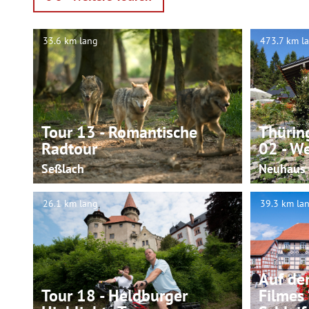
33.6 km lang
473.7 km l
© Martina Rohner, Wildpark Tambach
Tour 13 - Romantische
Thürin
Radtour
02 - W
Seßlach
Neuhaus
26.1 km lang
39.3 km la
© Martina Rohner, Rainer Brabec
Auf de
Tour 18 - Heldburger
Filmes 