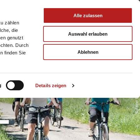
 & Service
Buchen
Alle zulassen
zu zählen
lche, die
Auswahl erlauben
ken genutzt
öchten. Durch
Ablehnen
n finden Sie
IM
g
Details zeigen
© Rainer Brabec
L