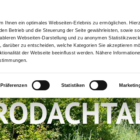
ion
Meine Erlebnisse
Meine Reiseplanung
Info
 Ihnen ein optimales Webseiten-Erlebnis zu ermöglichen. Hier
 den Betrieb und die Steuerung der Seite gewährleisten, sowie so
tableren Webseiten-Darstellung und zu anonymen Statistikzwec
ei, darüber zu entscheiden, welche Kategorien Sie akzeptieren m
tionalität der Webseite beeinflusst werden. Nähere Informatione
estimmungen.
ADFAHREN 
Präferenzen
Statistiken
Marketin
RODACHTA