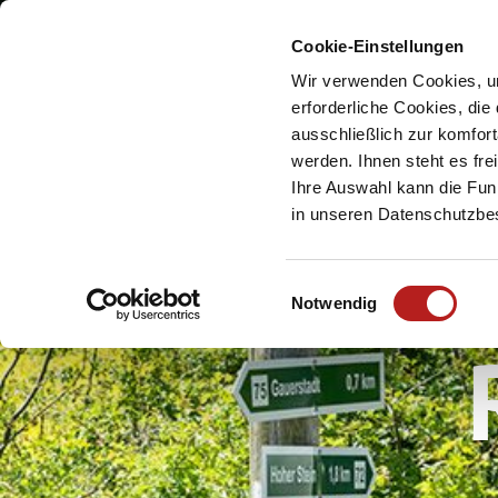
Cookie-Einstellungen
Meine Urlaubsreg
Wir verwenden Cookies, um
erforderliche Cookies, die
ausschließlich zur komfor
werden. Ihnen steht es fr
Ihre Auswahl kann die Funk
in unseren Datenschutzb
R
E
Notwendig
i
n
w
i
l
l
i