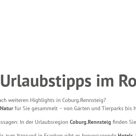
Urlaubstipps im R
ch weiteren Highlights in Coburg.Rennsteig?
 Natur
für Sie gesammelt – von Gärten und Tierparks bis 
sagen: In der Urlaubsregion
Coburg.Rennsteig
finden Sie
s zum Itzgrund in Franken gibt es hervorragende
Hotels
,