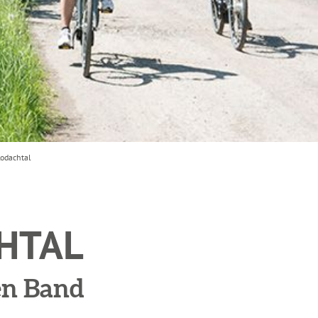
odachtal
HTAL
en Band