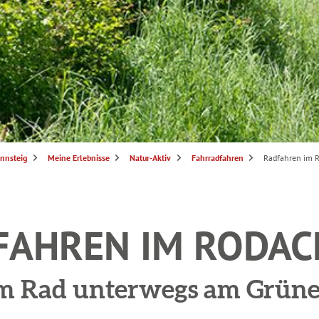
nnsteig
Meine Erlebnisse
Natur-Aktiv
Fahrradfahren
Radfahren im R
FAHREN IM RODAC
m Rad unterwegs am Grün