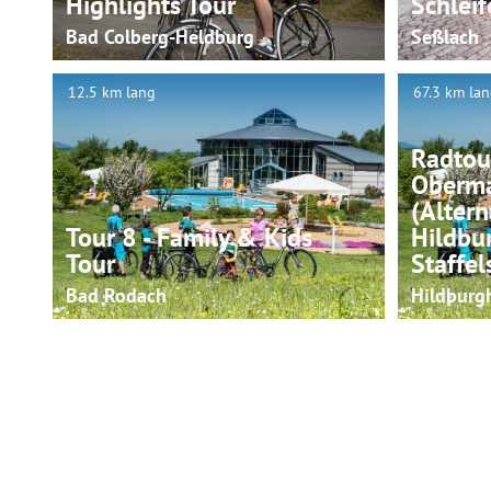
Highlights Tour
Schleif
Bad Colberg-Heldburg
Seßlach
12.5 km lang
67.3 km la
© Martina Rohner, Rainer Brabec
Radtour
Oberm
(Altern
Tour 8 - Family & Kids
Hildbu
Tour
Staffel
Bad Rodach
Hildburg