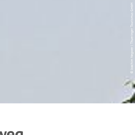
© Joachim Negwer | Thueringer Tourismus GmbH
weg