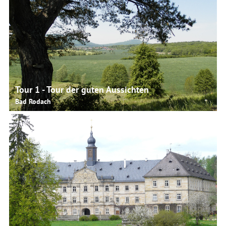
© Martina Rohner, Urlaubsregion Coburg.Rennsteig
Tour 1 - Tour der guten Aussichten
Bad Rodach
28.7 km lang
© Martina Rohner, Wildpark Tambach