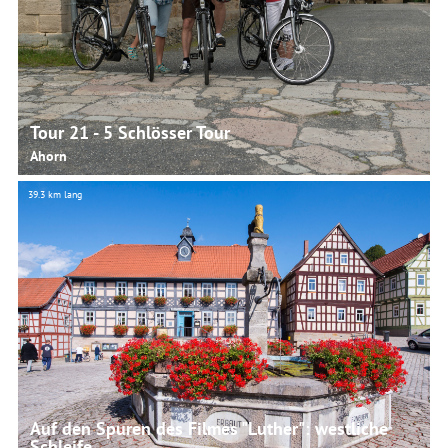
© Martina Rohner, Rainer Brabec
Tour 21 - 5 Schlösser Tour
Ahorn
39.3 km lang
© Christina Semper, Urlaubsregion Coburg.Rennsteig
Auf den Spuren des Filmes "Luther": westliche
Schleife