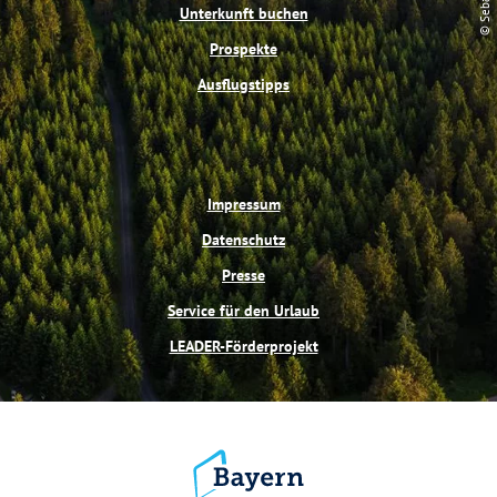
t
m
Unterkunft buchen
Prospekte
Ausflugstipps
Impressum
Datenschutz
Presse
Service für den Urlaub
LEADER-Förderprojekt