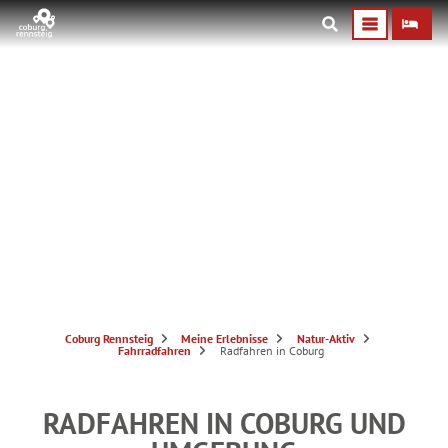
RADFAHREN IM
COBURGER LAND
S
Coburg Rennsteig
Meine Erlebnisse
Natur-Aktiv
i
Fahrradfahren
Radfahren in Coburg
e
s
i
n
d
RADFAHREN IN COBURG UND
h
i
e