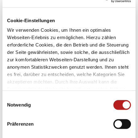
© Martina Rohner, Urlaubsregion Coburg.Rennsteig
Cookie-Einstellungen
Wir verwenden Cookies, um Ihnen ein optimales
Webseiten-Erlebnis zu ermöglichen. Hierzu zählen
erforderliche Cookies, die den Betrieb und die Steuerung
der Seite gewährleisten, sowie solche, die ausschließlich
zur komfortableren Webseiten-Darstellung und zu
anonymen Statistikzwecken genutzt werden. Ihnen steht
Tour 3 - Zurück in die Urzeit
es frei, darüber zu entscheiden, welche Kategorien Sie
Bad Rodach
akzeptieren möchten. Durch Ihre Auswahl kann die
34.3 km lang
Funktionalität der Webseite beeinflusst werden. Nähere
Informationen finden Sie in unseren
E
Datenschutzbestimmungen.
Notwendig
i
© Martina Rohner, Rainer Brabec
n
w
Präferenzen
i
l