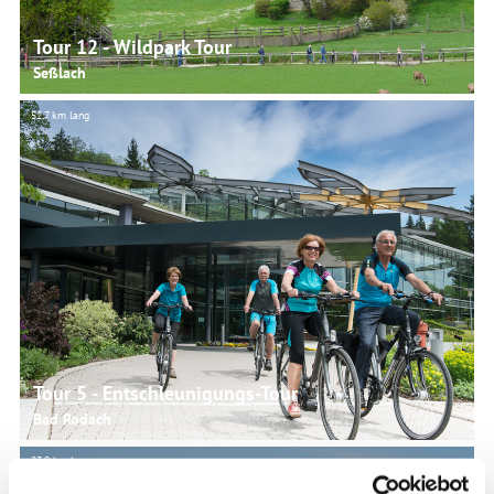
Tour 12 - Wildpark Tour
Seßlach
52.7 km lang
© Martina Rohner, Rainer Brabec
Tour 5 - Entschleunigungs-Tour
Bad Rodach
23.9 km lang