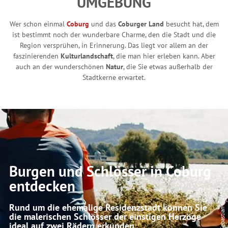
UMGEBUNG
r
:
Wer schon einmal
Coburg
und das
Coburger Land
besucht hat, dem
ist bestimmt noch der wunderbare Charme, den die Stadt und die
Region versprühen, in Erinnerung. Das liegt vor allem an der
faszinierenden
Kulturlandschaft
, die man hier erleben kann. Aber
auch an der wunderschönen
Natur
, die Sie etwas außerhalb der
Stadtkerne erwartet.
Burgen und Schlösser in Coburg
entdecken
© Sebastian Buff
Rund um die ehemalige Residenzstadt können Sie
die malerischen Schlösser der einstigen Herzöge
ideal auf zwei Rädern erkunden.