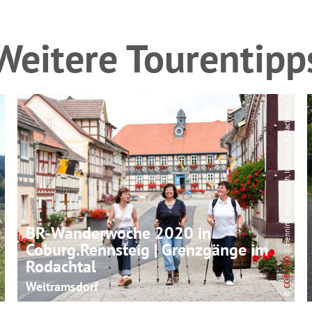
Weitere Tourentipp
| Henning Rosenbusch, Initiative Rodachtal e.V.
Wald e. V.
BR-Wanderwoche 2020 in
Coburg.Rennsteig | Grenzgänge im
Rodachtal
CC-BY-ND
Weitramsdorf
©