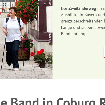
© Initiative Rodachtal | Henning Rosenbusch
Der
Zweiländerweg
im m
Ausblicke in Bayern und
grenzüberschreitenden R
Länge und sieben abwec
Band entlang.
e Band in Coburg.