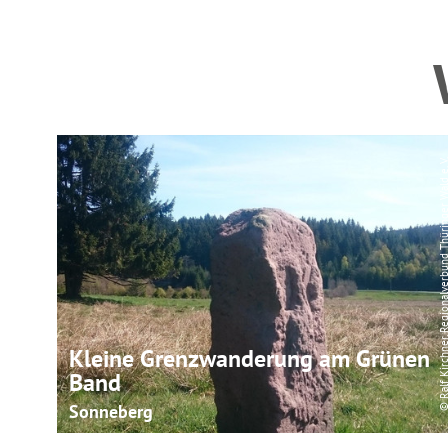
© Ralf Kirchner, Regionalverbund Thüringer 
Kleine Grenzwanderung am Grünen
Band
Sonneberg