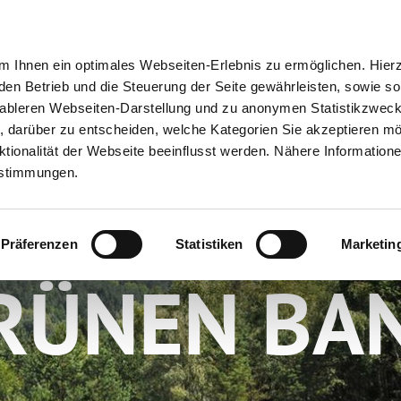
ion
Meine Erlebnisse
Meine Reiseplanung
Info
 Ihnen ein optimales Webseiten-Erlebnis zu ermöglichen. Hier
 den Betrieb und die Steuerung der Seite gewährleisten, sowie so
tableren Webseiten-Darstellung und zu anonymen Statistikzwec
ei, darüber zu entscheiden, welche Kategorien Sie akzeptieren m
tionalität der Webseite beeinflusst werden. Nähere Informatione
estimmungen.
ANDERN 
Präferenzen
Statistiken
Marketin
RÜNEN BA