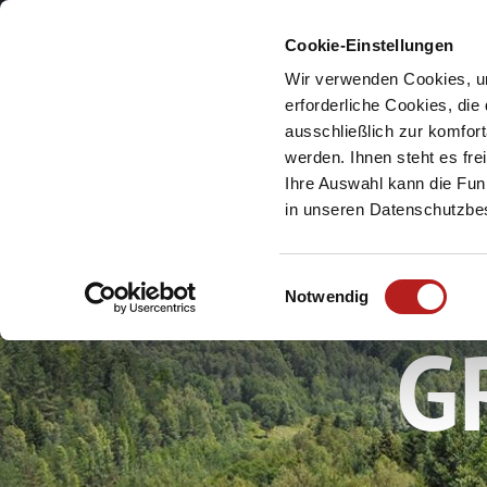
Cookie-Einstellungen
Meine Urlaubsreg
Wir verwenden Cookies, um
erforderliche Cookies, die
ausschließlich zur komfor
werden. Ihnen steht es fr
Ihre Auswahl kann die Funk
in unseren Datenschutzb
W
E
Notwendig
i
G
n
w
i
l
l
i