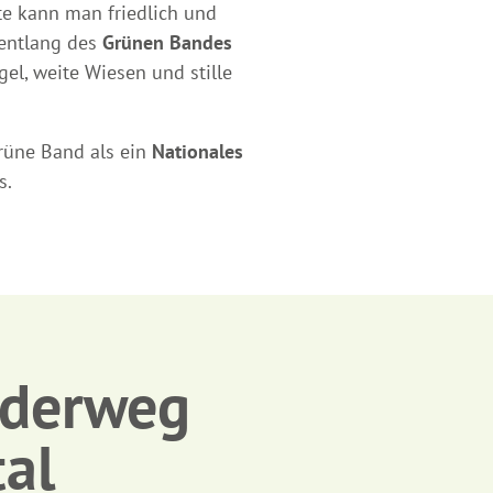
te kann man friedlich und
 entlang des
Grünen Bandes
el, weite Wiesen und stille
Grüne Band als ein
Nationales
s.
nderweg
al