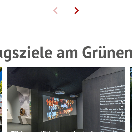
ugsziele am Grüne
uff
© Klaus Frenzel