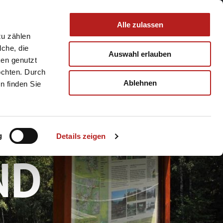
 & Service
Buchen
Alle zulassen
zu zählen
lche, die
Auswahl erlauben
ken genutzt
öchten. Durch
Ablehnen
n finden Sie
AM
g
Details zeigen
ND